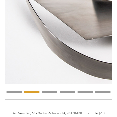
Rua Senta Pua, 53 - Ondina - Salvador - BA, 40170-180
▪
Tel:(71)