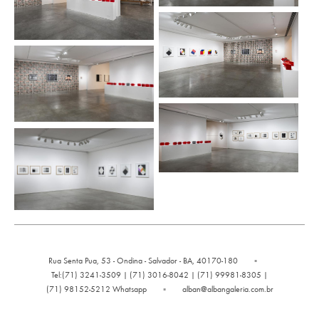
Rua Senta Pua, 53 - Ondina - Salvador - BA, 40170-180
▪
Tel:(71) 3241-3509 | (71) 3016-8042 | (71) 99981-8305 |
(71) 98152-5212 Whatsapp
▪
alban@albangaleria.com.br