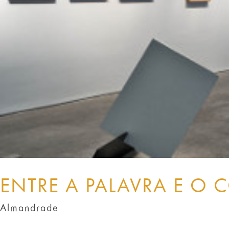
ENTRE A PALAVRA E O 
Almandrade