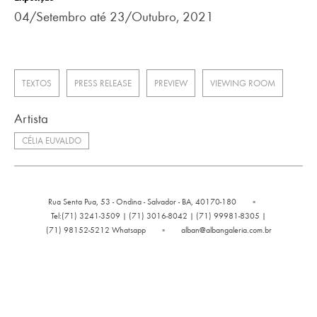
04/Setembro até 23/Outubro, 2021
TEXTOS
PRESS RELEASE
PREVIEW
VIEWING ROOM
Artista
CÉLIA EUVALDO
Rua Senta Pua, 53 - Ondina - Salvador - BA, 40170-180
▪
Tel:(71) 3241-3509 | (71) 3016-8042 | (71) 99981-8305 |
(71) 98152-5212 Whatsapp
▪
alban@albangaleria.com.br